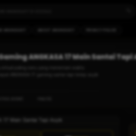
🔍
R ANGKASA17
ABOUT ANGKASA17
PRIVACY POLICE
 Gaming ANGKASA 17 Main Santai Tapi 
irtual paling seru yang menemani waktu
pat ANGKASA 17 gaming santai tapi tetep asyik
 (102.835K)
FAQ (5)