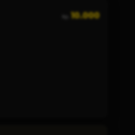
10.000
Rp.