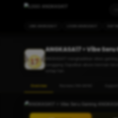
LINK ANGKASA17
LOGIN ANGKASA17
DAFTA
ANGKASA17 > Vibe Seru
ANGKASA17 menghadirkan vibes gaming v
senggang. Dapatkan akses bermain terce
setiap hari.
Overview
Reviews (99.861K)
Support