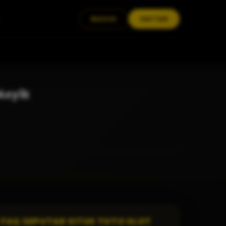
MASUK
DAFTAR
Asyik
FAQ SEPUTAR SITUS TOTO SLOT