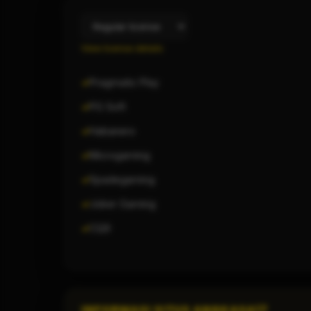
View license details
Pragmatic Play
PG Soft
Habanero
Microgaming
Spadegaming
Joker Gaming
CQ9
INFORMASI SITUS ANGKASA17