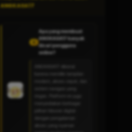
ANGKASA17
Apa yang membuat
ANGKASA17 banyak
Q
dicari pengguna
online?
ANGKASA17 dikenal
karena memiliki tampilan
modern, akses cepat, dan
sistem navigasi yang
ringan. Platform ini juga
menyediakan berbagai
pilihan hiburan digital
dengan pengalaman
akses yang nyaman