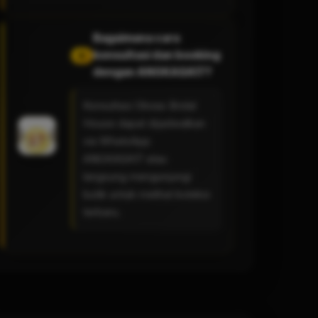
Bagaimana cara
konsultasi dan booking
Q
dengan ANGKASA17?
Konsultasi Olivias Bridal
House dapat dijadwalkan
via WhatsApp
ANGKASA17 atau
langsung mengunjungi
butik untuk melihat koleksi
terbaru.